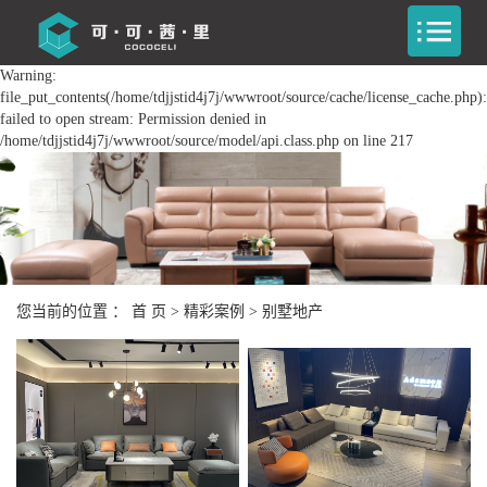
Warning:
file_put_contents(/home/tdjjstid4j7j/wwwroot/source/cache/license_cache.php):
failed to open stream: Permission denied in
/home/tdjjstid4j7j/wwwroot/source/model/api.class.php on line 217
您当前的位置 ：
首 页
>
精彩案例
>
别墅地产