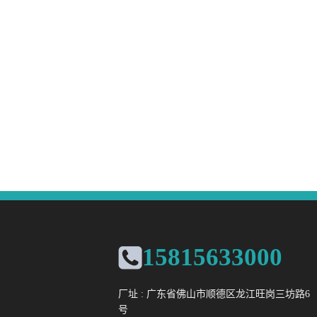
15815633000
厂址 : 广东省佛山市顺德区龙江旺岗三坊路6
号