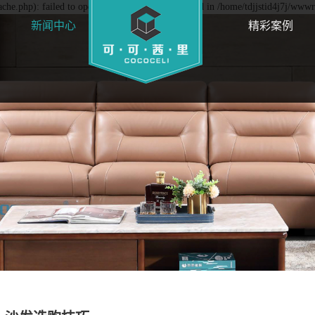
che.php): failed to open stream: Permission denied in /home/tdjjstid4j7j/wwwr
新闻中心
精彩案例