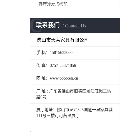
客厅沙发巧搭配
C
联系我们
Contact Us
佛山市天蒂家具有限公司
手 机：15815633000
传 真：0757-23871856
网 址：www.cococeli.cn
厂 址 : 广东省佛山市顺德区龙江旺岗三坊
路6号
展厅地址：佛山市龙江325国道十里家具城
111号三楼可可茜里展厅