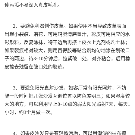
使污垢不易深入真皮毛孔。
2、要避免利器划伤皮革。如果使用不当导致皮革表面
出现小裂痕、磨花，可用鸡蛋清磨墨汁，彩皮可用相应的水
彩颜料，反复涂抹，待干透后再擦上皮衣上光剂或凡士林；
如果裂痕相对较大，则用百得胶等黏合剂均匀地涂在划破口
子的两边，待8~10分钟后，拉紧破口处，对齐粘合，后用橡
皮擦去残留在破口处的胶迹。
3、要避免阳光直射沙发，如客厅常有阳光照射，不妨
隔一段时间把几张沙发互调位置以防色差明显；如果湿度较
大的地方，可以利用早上8~10点的弱太阳光照射7天，每天1
小时，约3个月做一次。
4、如果皮沙发只是有轻微污垢，可以用潮湿的抹布擦